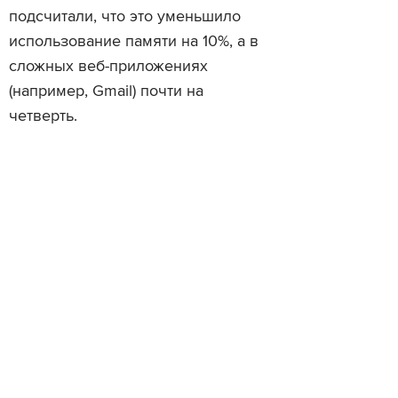
подсчитали, что это уменьшило
использование памяти на 10%, а в
сложных веб-приложениях
(например, Gmail) почти на
четверть.
Читайте также
Как зима и зарядка ай
Как зарядить мобильное
заставляют меня перео
устройство быстрее
жизнь
Просмотры
Расскажите друзьям