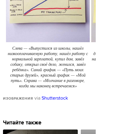
Слева — «Выпустился из школы, нашёл
низкооплачиваемую работу, нашёл работу с
диджею на домашней 
нормальной зарплатой, купил дом, завёл
на самом деле делаю н
собаку, открыл своё дело, женился, завёл
ребёнка». Синий график — «Путь моих
старых друзей», красный график — «Мой
путь». Справа — «Молчание в разговоре,
когда мы наконец встречаемся»
via
Shutterstock
ИЗОБРАЖЕНИЯ
Читайте также