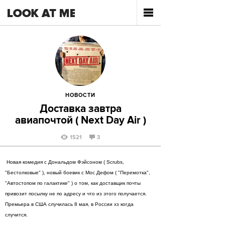
НОВОСТИ
Доставка завтра
авиапочтой ( Next Day Air )
1521
3
Новая комедия с Дональдом Фэйсоном ( Scrubs,
"Бестолковые" ), новый боевик с Мос Дефом ( "Перемотка",
"Автостопом по галактике" ) о том, как доставщик почты
привозит посылку не по адресу и что из этого получается.
Премьера в США случилась 8 мая, в России хз когда
случится.