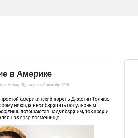
ие в Америке
исал
Аleksey Nigmatzyanov
9 сентября 2009
простой американский парень Джастин Толчак,
орому никогда не&nbsp;стать популярным
bsp;лишь потешаются над&nbsp;ним, то&nbsp;и
вляя на&nbsp;посмешище.