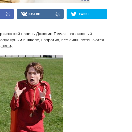
SHARE
TWEET
риканский парень Джастин Толчак, затюканный
 популярным в школе, напротив, все лишь потешаются
мешище.