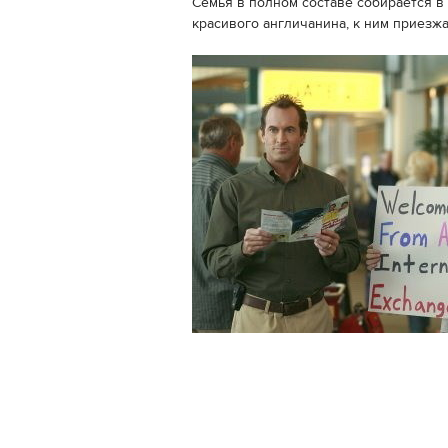
Семья в полном составе собирается в 
красивого англичанина, к ним приез