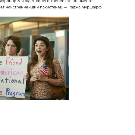
аэропорту и ждёт своего «ребенка», но вместо
жает наистраннейший пакистанец — Раджа Муршафф