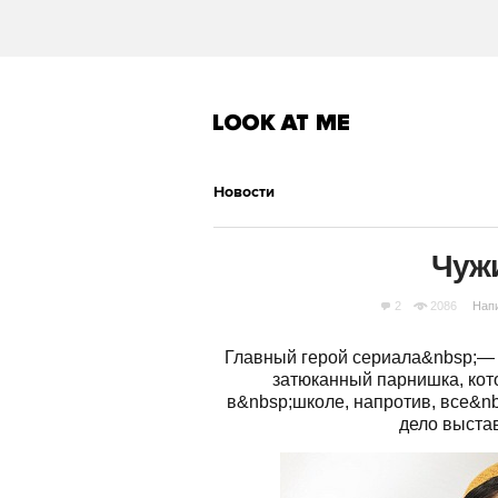
Новости
Чуж
2
2086
Нап
Главный герой сериала&nbsp;— 
затюканный парнишка, кот
в&nbsp;школе, напротив, все&n
дело выста