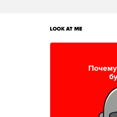
Почему
б