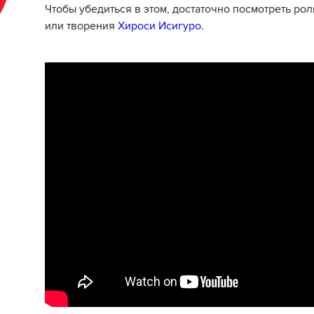
Чтобы убедиться в этом, достаточно посмотреть ро
или творения
Хироси Исигуро
.