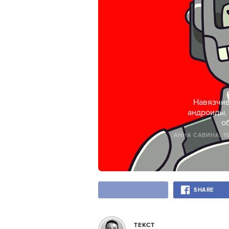
Навязчив
андроиды,
о
АННА САВИНА
, 
SHARE
ТЕКСТ