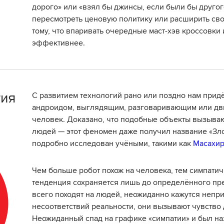
дорого» или «взял бы джинсы, если были бы другог
пересмотреть ценовую политику или расширить свой
тому, что впаривать очередные маст-хэв кроссовки
эффективнее.
тия
С развитием технологий рано или поздно нам придё
андроидом, выглядящим, разговаривающим или д
человек. Доказано, что подобные объекты вызыва
людей — этот феномен даже получил название «Зл
подробно исследован учёными, такими как
Масахи
Чем больше робот похож на человека, тем симпатич
тенденция сохраняется лишь до определённого пр
всего походят на людей, неожиданно кажутся непр
несоответствий реальности, они вызывают чувство 
Неожиданный спад на графике «симпатии» и был н