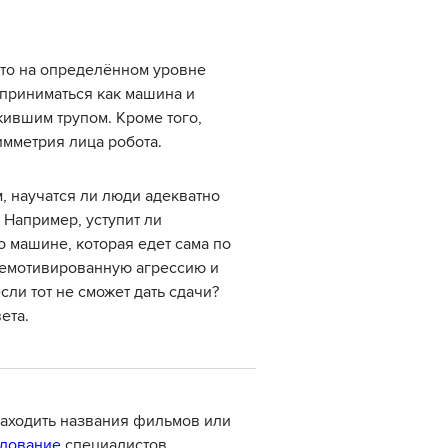
что на определённом уровне
сприниматься как машина и
ившим трупом. Кроме того,
мметрия лица робота.
, научатся ли люди адекватно
Например, уступит ли
 машине, которая едет сама по
 немотивированную агрессию и
сли тот не сможет дать сдачи?
ета.
находить названия фильмов или
дование
специалистов