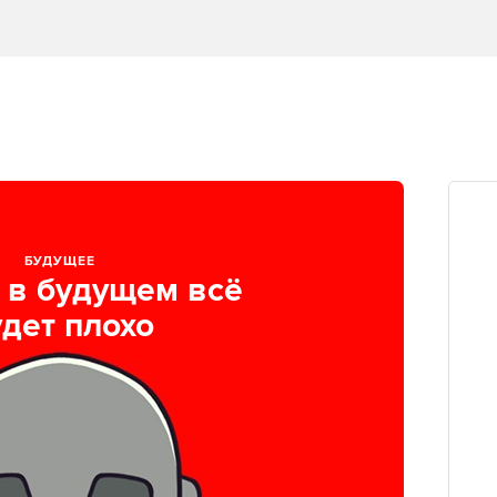
БУДУЩЕЕ
 в будущем всё
удет плохо