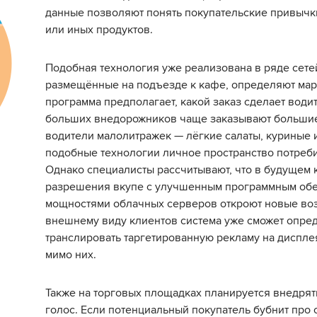
данные позволяют понять покупательские привычки
или иных продуктов.
Подобная технология уже реализована в ряде сет
размещённые на подъезде к кафе, определяют мар
программа предполагает, какой заказ сделает водит
больших внедорожников чаще заказывают большие
водители малолитражек — лёгкие салаты, куриные 
подобные технологии личное пространство потреб
Однако специалисты рассчитывают, что в будущем
разрешения вкупе с улучшенным программным об
мощностями облачных серверов откроют новые воз
внешнему виду клиентов система уже сможет опред
транслировать таргетированную рекламу на дисплея
мимо них.
Также на торговых площадках планируется внедря
голос. Если потенциальный покупатель бубнит про с