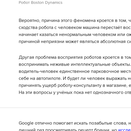
Робот Boston Dynamics
Вероятно, причина этого феномена кроется в том, 
сходства робота с человеком машина перестаёт во
начинает казаться ненормальным человеком или ож
причиной неприязни может являться абсолютная си
Другая проблема восприятия роботов кроется в том
воспринимать неживые интеллектуальные объекты. 
водитель-человек единственное парковочное место
себе на автопилоте. И будет ли человек выражать
причинять ущерб роботу-консультанту в магазине, е
На эти вопросы у учёных пока нет однозначного отв
Google отлично помогает искать позабытые слова, 
лишний раз просматривать рецепт брауни, но
иссле