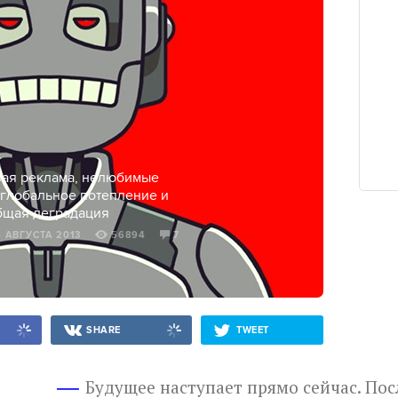
ая реклама, нелюбимые
 глобальное потепление и
бщая деградация
15 АВГУСТА 2013
56894
7
SHARE
TWEET
Будущее наступает прямо сейчас. Пос