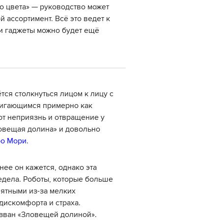
о цвета» — руководство может
 ассортимент. Всё это ведет к
 и гаджеты можно будет ещё
тся столкнуться лицом к лицу с
вигающимся примерно как
ют неприязнь и отвращение у
овещая долина» и довольно
ро Мори
.
нее он кажется, однако эта
едела. Роботы, которые больше
иятными из-за мелких
дискомфорта и страха.
азван «Зловещей долиной».