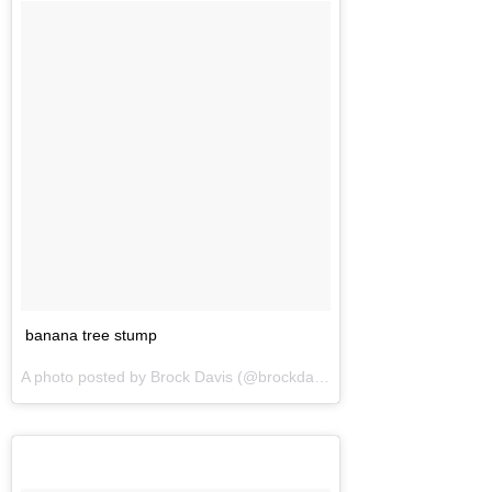
banana tree stump
A photo posted by Brock Davis (@brockdavis) on