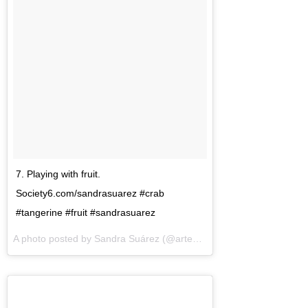
7. Playing with fruit.
Society6.com/sandrasuarez #crab
#tangerine #fruit #sandrasuarez
A photo posted by Sandra Suárez (@artedemirar) on