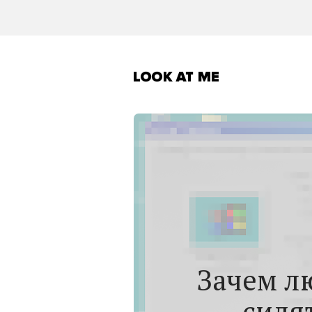
Зачем л
сидя