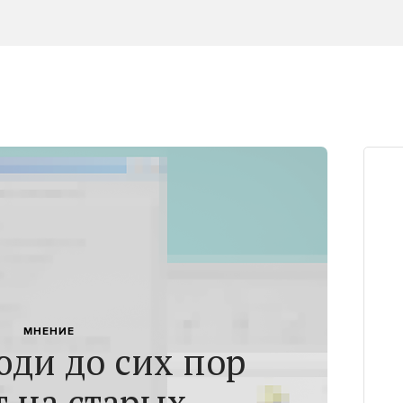
МНЕНИЕ
юди до сих пор
т на старых