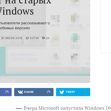
indows
ьзователи рассказывают о
юбимых версиях
, 30 ИЮЛЯ 2015
52738
23
SHARE
TWEET
Вчера Microsoft запустила Windows 10