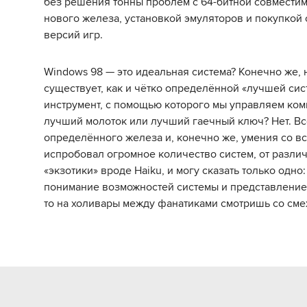
без решения тонны проблем с 64-битной совмести
нового железа, установкой эмуляторов и покупкой
версий игр.
Windows 98 — это идеальная система? Конечно же, 
существует, как и чётко определённой «лучшей сис
инструмент, с помощью которого мы управляем ком
лучший молоток или лучший гаечный ключ? Нет. Всё
определённого железа и, конечно же, умения со вс
испробовал огромное количество систем, от различ
«экзотики» вроде Haiku, и могу сказать только одно:
понимание возможностей системы и представление
то на холивары между фанатиками смотришь со сме