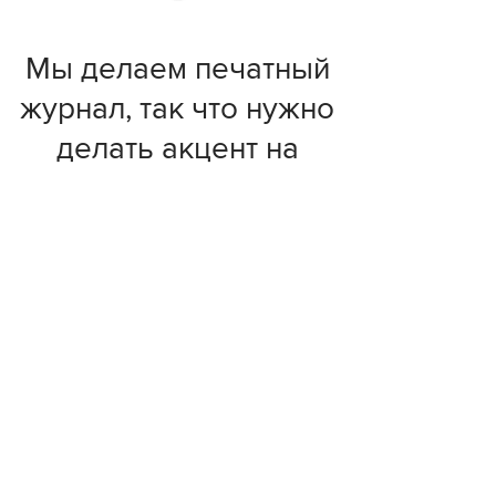
Мы делаем печатный
журнал, так что нужно
делать акцент на
осязаемость и
стараться превратить
его в ценный объект, в
нечто, кардинально
отличающееся от
онлайн-издания
ПАТРИК УОТЕРХАУС