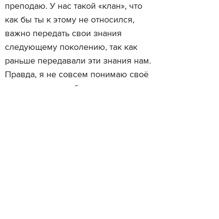
преподаю. У нас такой «клан», что
как бы ты к этому не относился,
важно передать свои знания
следующему поколению, так как
раньше передавали эти знания нам.
Правда, я не совсем понимаю своё
место в этом сообществе, потому
что я ощущаю себя больше
дизайнером, чем арт-директором. Я
не могу сказать, что люблю
руководить полками, и мне не
очень нравится такое
англосаксонское представление об
арт-директоре как о человеке,
который носит в себе сакральную
правду и всех строит. Я скорее