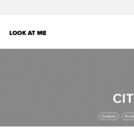
Графика
Моск