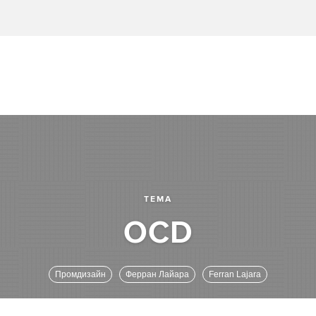
ТЕМА
Промдизайн
Ферран Лайара
Ferran Lajara