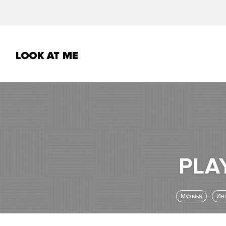
Музыка
И