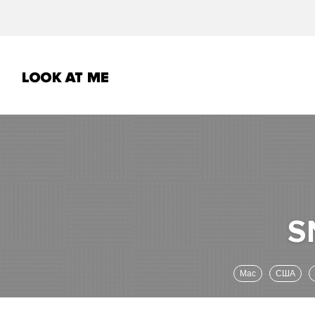
Mac
США