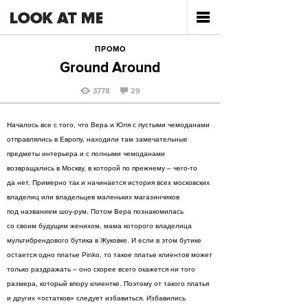
ПРОМО
Ground Around
3778
29
Началось все с того, что Вера и Юля с пустыми чемоданами
отправлялись в Европу, находили там замечательные
предметы интерьера и с полными чемоданами
возвращались в Москву, в которой по прежнему – чего-то
да нет. Примерно так и начинается история всех московских
владелиц или владельцев маленьких магазинчиков
под названием шоу-рум. Потом Вера познакомилась
со своим будущим женихом, мама которого владелица
мультибрендового бутика в Жуковке. И если в этом бутике
остается одно платье Pinko, то такое платье клиентов может
только раздражать – оно скорее всего окажется ни того
размера, который впору клиентке. Поэтому от такого платья
и других «остатков» следует избавиться. Избавились