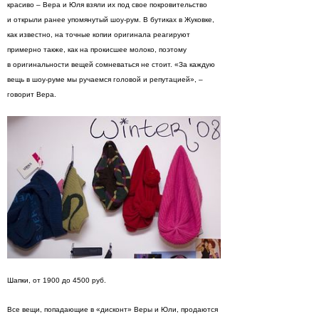
красиво – Вера и Юля взяли их под свое покровительство
и открыли ранее упомянутый шоу-рум. В бутиках в Жуковке,
как известно, на точные копии оригинала реагируют
примерно также, как на прокисшее молоко, поэтому
в оригинальности вещей сомневаться не стоит. «За каждую
вещь в шоу-руме мы ручаемся головой и репутацией», –
говорит Вера.
Шапки, от 1900 до 4500 руб.
Все вещи, попадающие в «дисконт» Веры и Юли, продаются