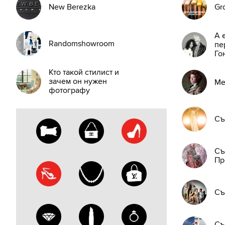
New Berezka
Gr
А 
Randomshowroom
пе
Го
Кто такой стилист и
зачем он нужен
Ме
фотографу
Съ
Съ
Пр
Съ
Съ