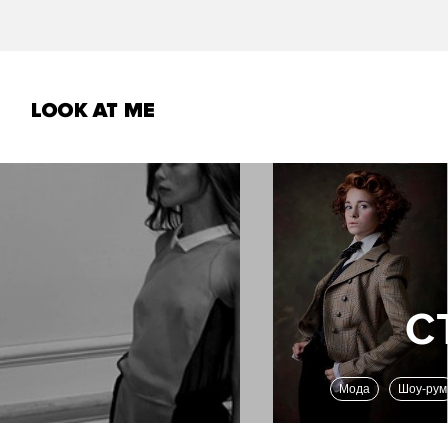
Мода
Шоу-рум