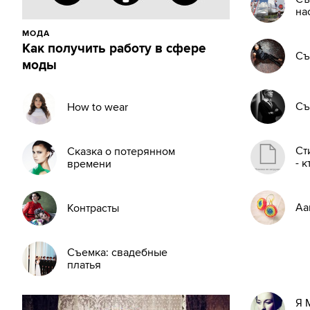
на
МОДА
Как получить работу в сфере
Съ
моды
Съ
How to wear
Ст
Сказка о потерянном
- к
времени
Aa
Контрасты
Съемка: свадебные
платья
Я 