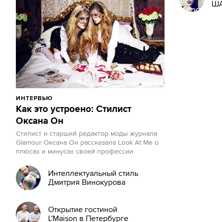
ША
ИНТЕРВЬЮ
Как это устроено: Стилист
Оксана Он
Cтилист и старший редактор моды журнала
Glamour Оксана Он рассказала Look At Me о
плюсах и минусах своей профессии
Интеллектуальный стиль
Дмитрия Винокурова
Открытие гостиной
L'Maison в Петербурге