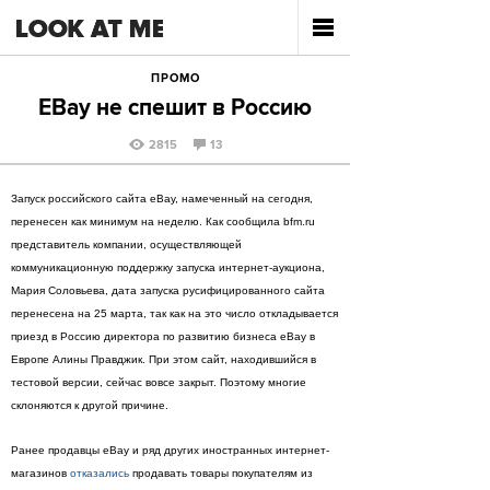
ПРОМО
ЕBay не спешит в Россию
2815
13
Запуск российского сайта eBay, намеченный на сегодня,
перенесен как минимум на неделю. Как сообщила bfm.ru
представитель компании, осуществляющей
коммуникационную поддержку запуска интернет-аукциона,
Мария Соловьева, дата запуска русифицированного сайта
перенесена на 25 марта, так как на это число откладывается
приезд в Россию директора по развитию бизнеса eBay в
Европе Алины Правджик. При этом сайт, находившийся в
тестовой версии, сейчас вовсе закрыт. Поэтому многие
склоняются к другой причине.
Ранее продавцы eBay и ряд других иностранных интернет-
магазинов
отказались
продавать товары покупателям из