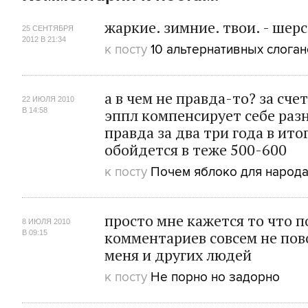
жаркие. зимние. твои. - шер
25 СЕНТЯБРЯ
2012 В 21:34
к посту
10 альтернативных слога
а в чем не правда-то? за сче
22 ИЮЛЯ 2010
эппл компенсирует себе разн
В 14:58
правда за два три года в ито
обойдется в теже 500-600
к посту
Почем яблоко для народ
просто мне кажется то что п
8 ИЮЛЯ 2010
комментариев совсем не пов
В 09:15
меня и других людей
к посту
Не порно но задорно