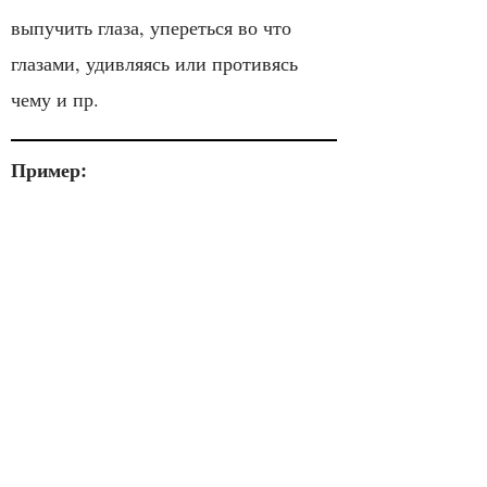
выпучить глаза, упереться во что
глазами, удивляясь или противясь
чему и пр.
Пример:
Люди в метро так истоурились на
меня, что я решил, будто опять надел
разные ботинки или того хуже.
Я пытался истоуриться и корчить ему
гримасы из-за спины, но он
вдохновенно врал и будто бы не
замечал этого.