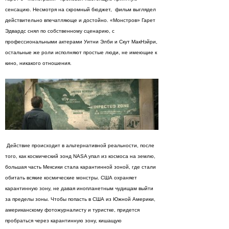
сенсацию. Несмотря на скромный бюджет, фильм выглядел
действительно впечатляюще и достойно. «Монстров» Гарет
Эдвардс снял по собственному сценарию, с
профессиональными актерами Уитни Элби и Скут МакНэйри,
остальные же роли исполняют простые люди, не имеющие к
кино, никакого отношения.
Действие происходит в альтернативной реальности, после
того, как космический зонд NASA упал из космоса на землю,
большая часть Мексики стала карантинной зоной, где стали
обитать всякие космические монстры. США охраняет
карантинную зону, не давая инопланетным чудищам выйти
за пределы зоны. Чтобы попасть в США из Южной Америки,
американскому фотожурналисту и туристке, придется
пробраться через карантинную зону, кишащую