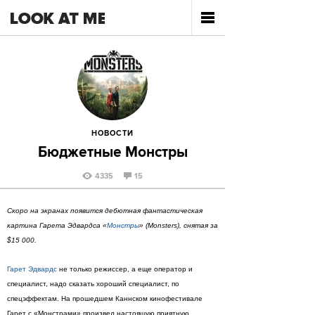
НОВОСТИ
Бюджетные Монстры
4335
15
Скоро на экранах появится дебютная фантастическая
картина Гарета Эдвардса «
Монстры
» (Monsters), снятая за
$15 000.
Гарет Эдвардс
не только режиссер, а еще оператор и
специалист, надо сказать хороший специалист, по
спецэффектам. На прошедшем Каннском кинофестивале
Гарет с «Монстрами» произвел настоящую приятную