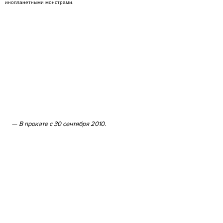
инопланетными монстрами.
В прокате с 30 сентября 2010.
Просмотры
Расскажите друзьям
4335
Комментарии