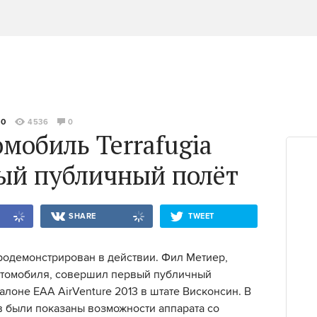
50
4536
0
мобиль Terrafugia
ый публичный полёт
SHARE
TWEET
одемонстрирован в действии. Фил Метиер,
втомобиля, совершил первый публичный
лоне EAA AirVenture 2013 в штате Висконсин. В
в были показаны возможности аппарата со