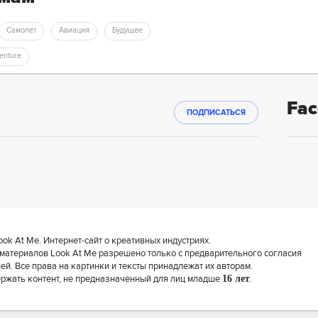
Самолет
Авиация
Будущее
venture
Fac
ПОДПИСАТЬСЯ
k At Me. Интернет-сайт о креативных индустриях.
материалов Look At Me разрешено только с предварительного согласия
й. Все права на картинки и тексты принадлежат их авторам.
ержать контент, не предназначенный для лиц младше
16 лет
.