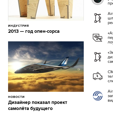
пр
ма
Ai
шл
ре
ИНДУСТРИЯ
па
2013 — год опен-сорса
«А
пе
ло
«З
ди
са
СМ
те
сл
Ai
за
НОВОСТИ
ви
Дизайнер показал проект
самолёта будущего