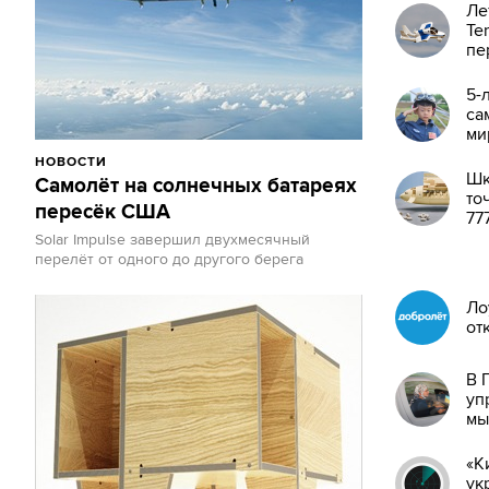
Ле
Te
пе
по
5-
са
ми
НОВОСТИ
Шк
Самолёт на солнечных батареях
то
пересёк США
77
Solar Impulse завершил двухмесячный
перелёт от одного до другого берега
Ло
от
В 
уп
мы
«К
ук