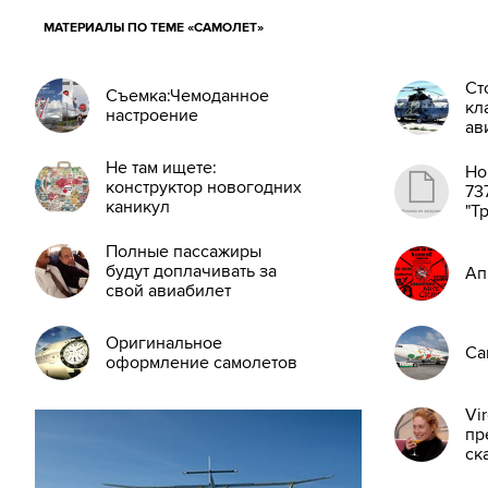
МАТЕРИАЛЫ ПО ТЕМЕ «САМОЛЕТ»
Ст
Съемка:Чемоданное
кл
настроение
ав
Не там ищете:
Но
конструктор новогодних
73
каникул
"Т
Полные пассажиры
будут доплачивать за
Ап
свой авиабилет
Оригинальное
Са
оформление самолетов
Vir
пр
ск
пе