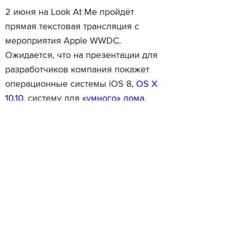
2 июня на Look At Me пройдёт
прямая текстовая трансляция с
мероприятия Apple WWDC.
Ожидается, что на презентации для
разработчиков компания покажет
операционные системы iOS 8,
OS X
10.10
, систему для
«умного» дома
,
приложение для наблюдения за
состоянием здоровья
Healthbook
и,
возможно, новые устройства.
Трансляция начнётся в 21:00 по
московскому времени.
Читайте также