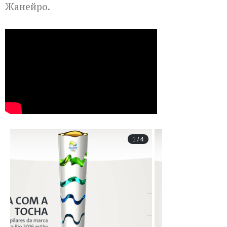
Жанейро.
1
/
4