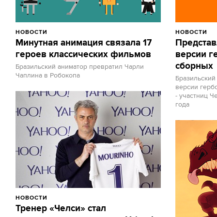
НОВОСТИ
НОВОСТИ
Минутная анимация связала 17
Представ
героев классических фильмов
версии г
сборных
Бразильский аниматор превратил Чарли
Чаплина в Робокопа
Бразильский
версии герб
- участниц Ч
года
НОВОСТИ
Тренер «Челси» стал