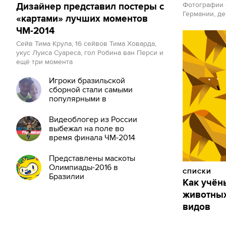
Фотографии 
Дизайнер представил постеры с
Германии, д
«картами» лучших моментов
ЧМ-2014
Сейв Тима Крула, 16 сейвов Тима Ховарда,
укус Луиса Суареса, гол Робина ван Перси и
ещё три момента
Игроки бразильской
сборной стали самыми
популярными в
Instagram
Видеоблогер из России
выбежал на поле во
время финала ЧМ-2014
Представлены маскоты
Олимпиады-2016 в
СПИСКИ
Бразилии
Как учён
животных
видов