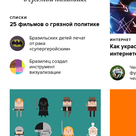
СПИСКИ
25 фильмов о грязной политике
Бразильских детей лечат
ИНТЕРНЕТ
от рака
Как укра
«супергеройским»
интернет
лекарством
Бразилец создал
инструмент
Че
визуализации
фу
экономических данных
че