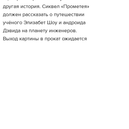
другая история. Сиквел «Прометея»
должен рассказать о путешествии
учёного Элизабет Шоу и андроида
Дэвида на планету инженеров.
Выход картины в прокат ожидается
к маю 2017 года. В то же время
новый фильм о Чужом с Сигурни
Уивер снимает режиссёр Нил
Блокамп («Район №9», «Робот по
имени Чаппи»).
Читайте также