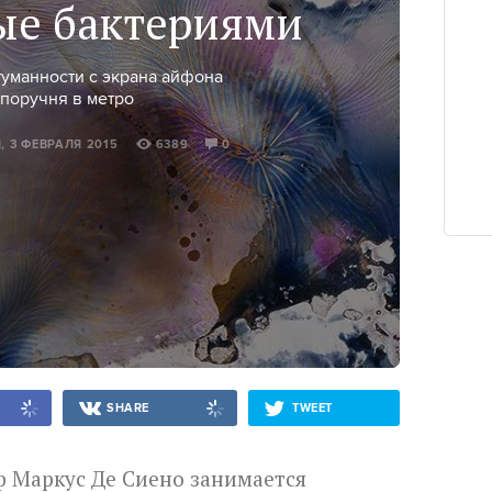
ые бактериями
туманности с экрана айфона
 поручня в метро
Н
, 3 ФЕВРАЛЯ 2015
6389
0
SHARE
TWEET
 Маркус Де Сиено занимается