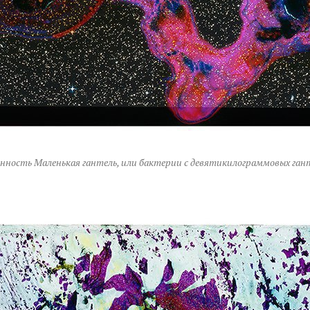
нность Маленькая гантель, или бактерии с девятикилограммовых ган