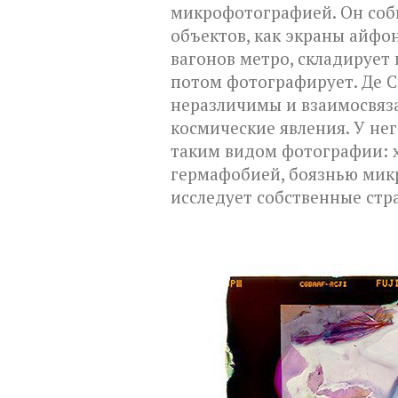
микрофотографией. Он соби
объектов, как экраны айфо
вагонов метро, складирует и
потом фотографирует. Де С
неразличимы и взаимосвяз
космические явления. У не
таким видом фотографии: х
гермафобией, боязнью микр
исследует собственные стр