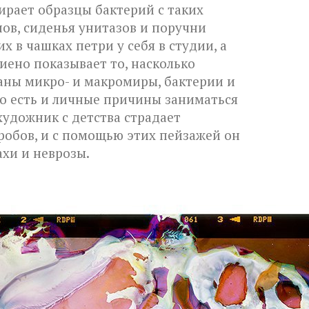
рает образцы бактерий с таких
нов, сиденья унитазов и поручни
х в чашках петри у себя в студии, а
иено показывает то, насколько
аны микро- и макромиры, бактерии и
го есть и личные причины заниматься
удожник с детства страдает
обов, и с помощью этих пейзажей он
ахи и неврозы.