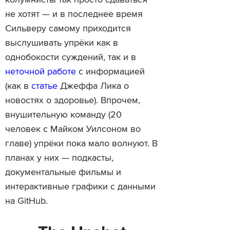
колумнисты так просто сдаваться
не хотят — и в последнее время
Сильверу самому приходится
выслушивать упрёки как в
однобокости суждений, так и в
неточной работе
с информацией
(как в
статье
Джеффа Лика о
новостях о здоровье). Впрочем,
внушительную команду (20
человек с Майком Уилсоном во
главе) упрёки пока мало волнуют. В
планах у них — подкасты,
документальные фильмы и
интерактивные графики с данными
на GitHub.