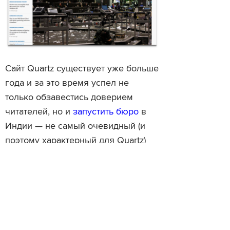
Сайт Quartz существует уже больше
года и за это время успел не
только обзавестись доверием
читателей, но и
запустить бюро
в
Индии — не самый очевидный (и
поэтому характерный для Quartz)
шаг. Издание уже на момент своего
запуска отказалось от следования
уже навязшим в зубах стандартам
— редакция ориентировалась на
мобильную аудиторию больше, чем
на чтение с настольных