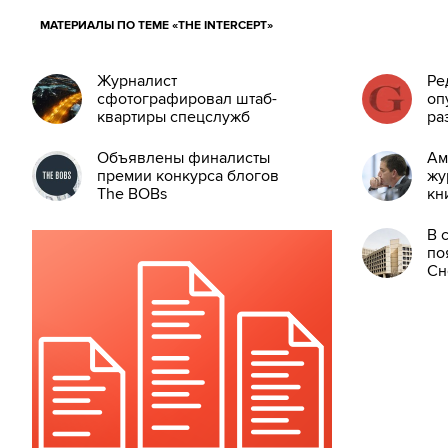
МАТЕРИАЛЫ ПО ТЕМЕ «THE INTERCEPT»
Журналист
Ре
сфотографировал штаб-
оп
квартиры спецслужб
ра
Объявлены финалисты
Ам
премии конкурса блогов
жу
The BOBs
кн
ра
Сн
В 
по
Сн