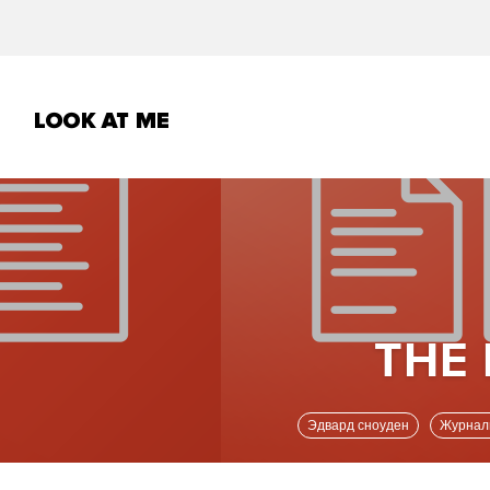
Эдвард сноуден
Журна