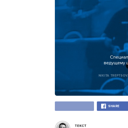
Специал
ведущему ш
NIKITA TREPTSOV
SHARE
ТЕКСТ