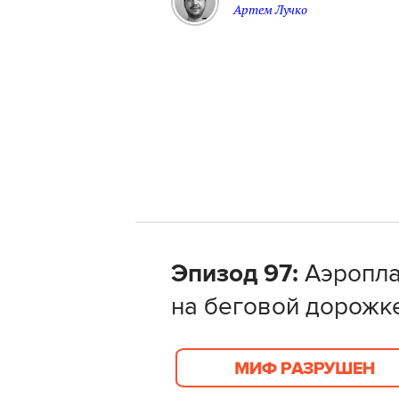
Артем Лучко
Эпизод 97:
Аэропл
на беговой дорожк