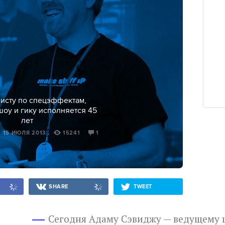
исту по спецэффектам,
оу и гику исполняется 45
лет
, 15 ИЮЛЯ 2013
15241
1
SHARE
TWEET
Сегодня Адаму Сэвиджу — ведущему 