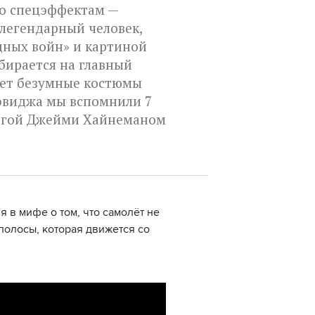
по спецэффектам —
х легендарный человек,
дных войн» и картиной
бирается на главный
ает безумные костюмы
Сэвиджа мы вспомнили 7
легой Джейми Хайнеманом
 в мифе о том, что самолёт не
полосы, которая движется со