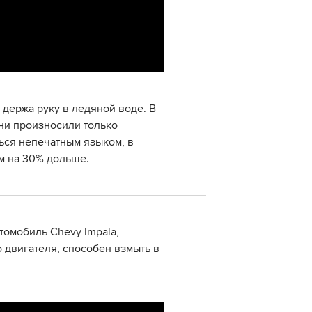
 держа руку в ледяной воде. В
они произносили только
ься непечатным языком, в
м на 30% дольше.
томобиль Chevy Impala,
 двигателя, способен взмыть в