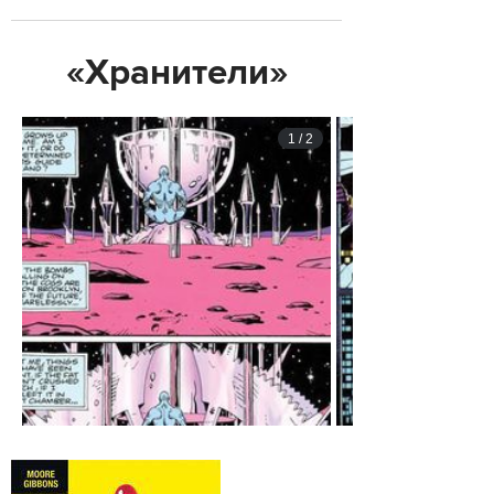
«Хранители»
1
/
2