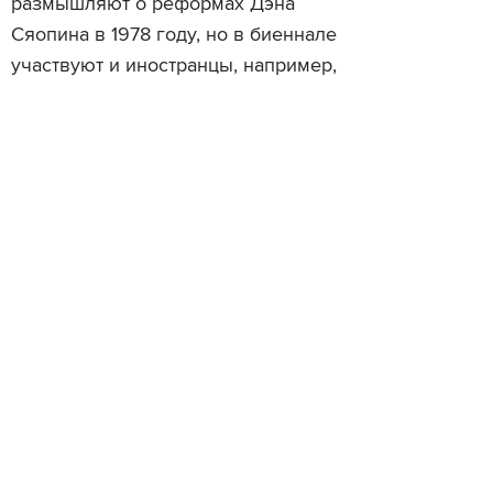
размышляют о реформах Дэна
Сяопина в 1978 году, но в биеннале
участвуют и иностранцы, например,
американец русского
происхождения Антон Видокль,
один из основателей проекта e-flux.
Биеннале в Кочи