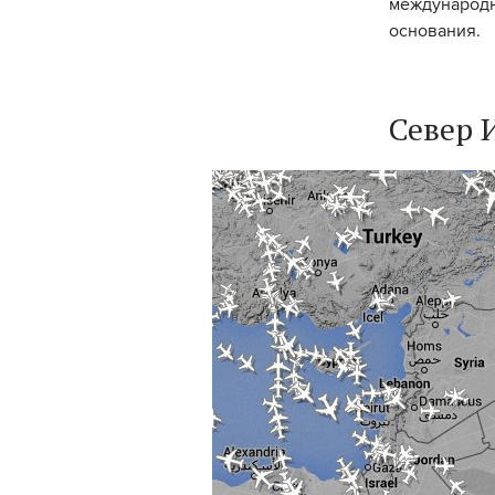
международн
основания.
Север 