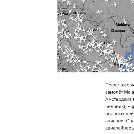
После того к
самолёт Mala
Амстердама в
человек), ми
военных дей
авиации. С 
авиалайнеры 