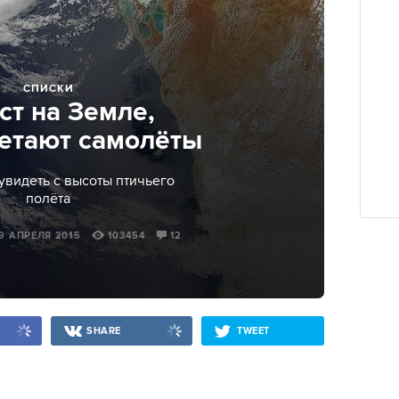
СПИСКИ
ст на Земле,
летают самолёты
увидеть с высоты птичьего
полёта
 9 АПРЕЛЯ 2015
103454
12
SHARE
TWEET