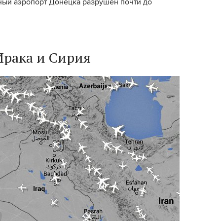
ый аэропорт Донецка разрушен почти до
Ирака и Сирия