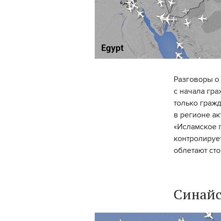
Разговоры о
с начала гра
только гражд
в регионе а
«Исламское г
контролирует
облетают сто
Синайс