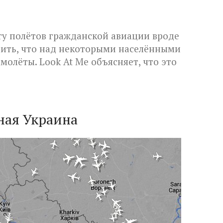
ту полётов гражданской авиации вроде
етить, что над некоторыми населёнными
молёты. Look At Me объясняет, что это
ная Украина