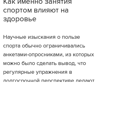
Как именно занятия
спортом влияют на
здоровье
Научные изыскания о пользе
спорта обычно ограничивались
анкетами-опросниками, из которых
можно было сделать вывод, что
регулярные упражнения в
долгосрочной перспективе делают
людей более здоровыми.
Оставалось неясно то, как это
происходит конкретно, потому что
учесть генетику и жизненный опыт
подопытного было нельзя. Это
касалось даже экспериментов,