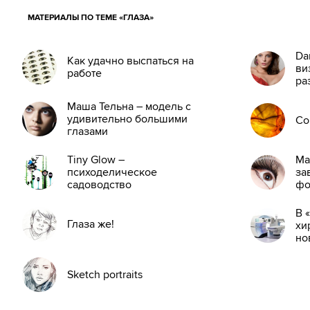
МАТЕРИАЛЫ ПО ТЕМЕ «ГЛАЗА»
Da
Как удачно выспаться на
ви
работе
ра
Маша Тельна – модель с
удивительно большими
Con
глазами
Tiny Glow –
Ма
психоделическое
за
садоводство
фо
В 
Глаза же!
хи
но
ла
Sketch portraits