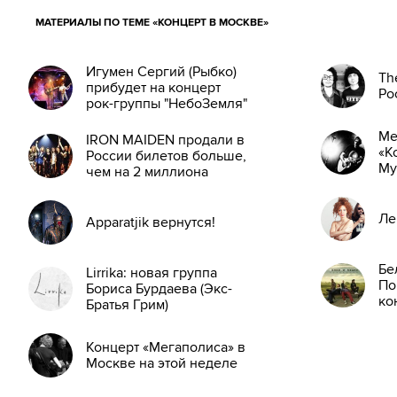
МАТЕРИАЛЫ ПО ТЕМЕ «КОНЦЕРТ В МОСКВЕ»
Игумен Сергий (Рыбко)
Th
прибудет на концерт
Ро
рок-группы "НебоЗемля"
Ме
IRON MAIDEN продали в
«К
России билетов больше,
Му
чем на 2 миллиона
Ле
Apparatjik вернутся!
Бе
Lirrika: новая группа
По
Бориса Бурдаева (Экс-
ко
Братья Грим)
Концерт «Мегаполиса» в
Москве на этой неделе