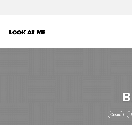
Orisue