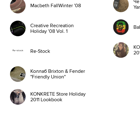
Чё
Macbeth FallWinter '08
Ya
Creative Recreation
Ba
Holiday '08 Vol. 1
KO
Re-Stock
20
Коллаб Brixton & Fender
"Friendly Union"
KONKRETE Store Holiday
2011 Lookbook