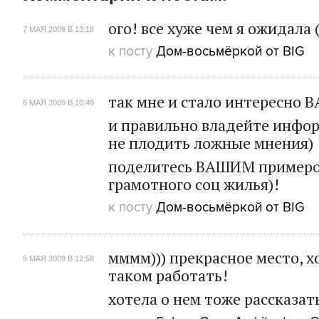
ого! все хуже чем я ожидала 
7 МАЯ 2009 В 13:18
к посту
Дом-восьмёркой от BIG
так мне и стало интересно В
6 МАЯ 2009 В 10:49
и правильно владейте инфо
не плодить ложные мнения)
поделитесь ВАШИМ примеро
грамотного соц жилья)!
к посту
Дом-восьмёркой от BIG
мммм))) прекрасное место, х
5 МАЯ 2009 В 12:58
таком работать!
хотела о нем тоже рассказать