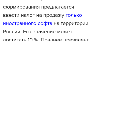
формирования предлагается
ввести налог на продажу
только
иностранного софта
на территории
России. Его значение может
достигать 10 %. Позднее президент
России Владимир
Путин поддержал
эту инициативу.
Читайте также
«Ростелеком» собрался создать
В Сыктывкаре выписал
конкурента Skype
за доставку дроном