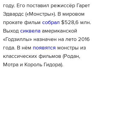
году. Его поставил режиссёр Гарет
Эдвардс («Монстры»). В мировом
прокате фильм
собрал
$528,6 млн.
Выход
сиквела
американской
«Годзиллы» назначен на лето 2016
года. В нём
появятся
монстры из
классических фильмов (Родан,
Мотра и Король Гидора).
Читайте также
Paramount хочет создать серию
Видео: как снимали «ну
спин-оффов по «Трансформерам»
гравитацию» в «Интерс