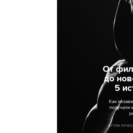
От фил
до нов
5 ис
Как незав
получали 
р
АРТЕМ ЛУЧКО,