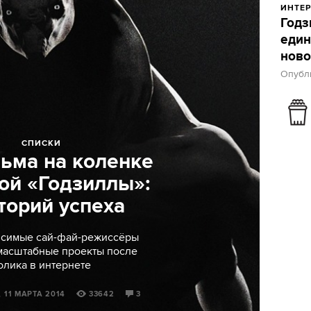
ИНТЕР
Годз
един
ново
Опубли
СПИСКИ
ьма на коленке
ой «Годзиллы»:
торий успеха
исимые сай-фай-режиссёры
масштабные проекты после
олика в интернете
 11 МАРТА 2014
33642
3