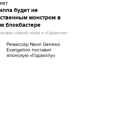
НЕТ
илла будет не
ственным монстром в
м блокбастере
кован новый тизер к «Годзилле»
Режиссёр Neon Genesis
Evangelion поставит
японскую «Годзиллу»