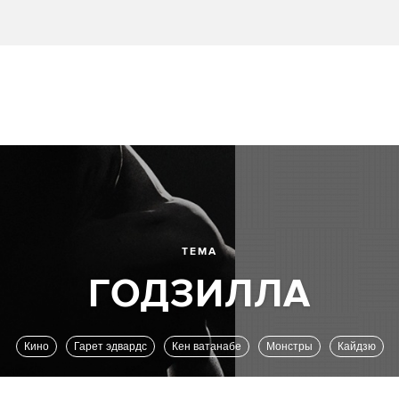
ТЕМА
Кино
Гарет эдвардс
Кен ватанабе
Монстры
Кайдзю