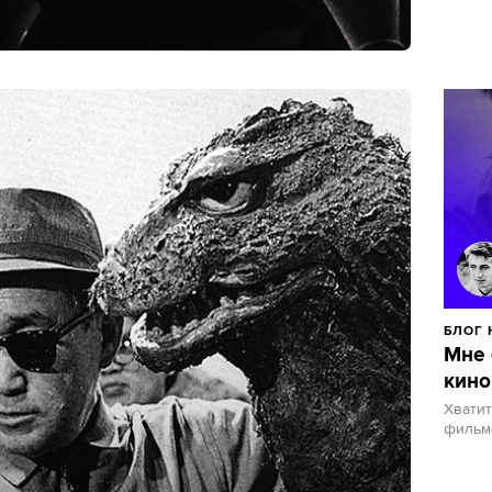
БЛОГ 
Мне 
кино
Хвати
фильм