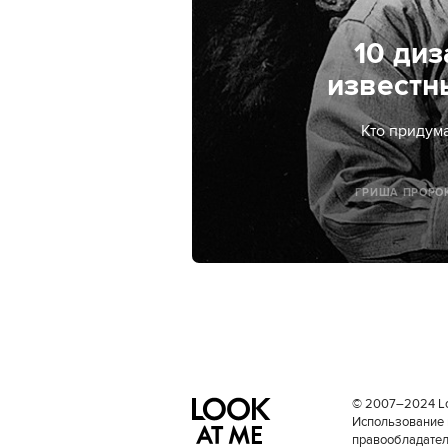
10 ди
известн
Кто придума
ГРИША ПРОРОК
© 2007–2024 Loo
Использование 
правообладателе