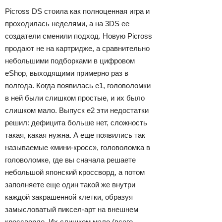
Picross DS стоила как полноценная игра и
проходилась неделями, а на 3DS ее
создатели сменили подход. Новую Picross
продают не на картридже, а сравнительно
небольшими подборками в цифровом
eShop, выходящими примерно раз в
полгода. Когда появилась e1, головоломки
в ней были слишком простые, и их было
слишком мало. Выпуск e2 эти недостатки
решил: дефицита больше нет, сложность
такая, какая нужна. А еще появились так
называемые «мини-кросс», головоломка в
головоломке, где вы сначала решаете
небольшой японский кроссворд, а потом
заполняете еще один такой же внутри
каждой закрашенной клетки, образуя
замысловатый пиксел-арт на внешнем
кроссворде. Их слишком мало (всего