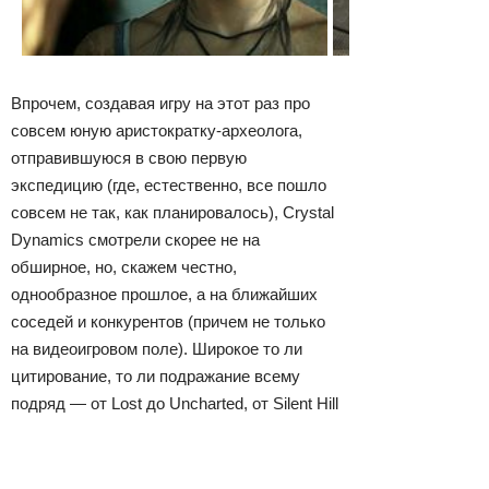
Впрочем, создавая игру на этот раз про
совсем юную аристократку-археолога,
отправившуюся в свою первую
экспедицию (где, естественно, все пошло
совсем не так, как планировалось), Crystal
Dynamics смотрели скорее не на
обширное, но, скажем честно,
однообразное прошлое, а на ближайших
соседей и конкурентов (причем не только
на видеоигровом поле). Широкое то ли
цитирование, то ли подражание всему
подряд — от Lost до Uncharted, от Silent Hill
до Batman: Arkham Asylum, показывает, как
прилежно разработчики готовились к тому,
чтобы вернуть былую королеву