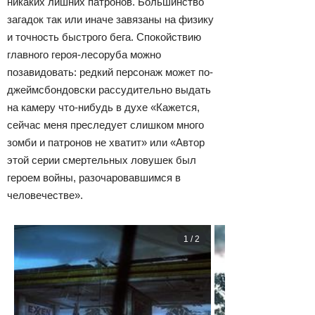
никаких лишних патронов. Большинство
загадок так или иначе завязаны на физику
и точность быстрого бега. Спокойствию
главного героя-лесоруба можно
позавидовать: редкий персонаж может по-
джеймсбондовски рассудительно выдать
на камеру что-нибудь в духе «Кажется,
сейчас меня преследует слишком много
зомби и патронов не хватит» или «Автор
этой серии смертельных ловушек был
героем войны, разочаровавшимся в
человечестве».
1
/
2