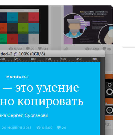
МАНИФЕСТ
 — это умение
но копировать
нка Сергея Сурганова
, 20 НОЯБРЯ 2013
61360
26