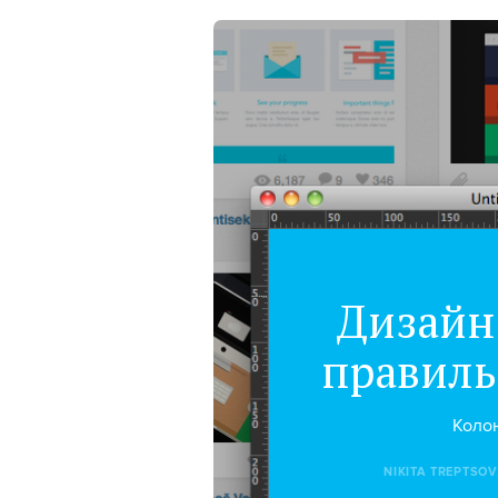
Дизайн
правиль
Коло
NIKITA TREPTSOV