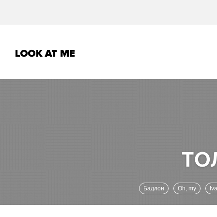
Бадлон
Oh, my
Iv