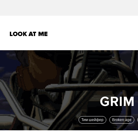
Тим шейфер
Broken age