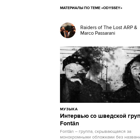
МАТЕРИАЛЫ ПО ТЕМЕ «ODYSSEY»
Raiders of The Lost ARP &
Marco Passarani
МУЗЫКА
Интервью со шведской гру
Fontän
Fontän – группа, скрывающаяся за
монохромными обложками без названи