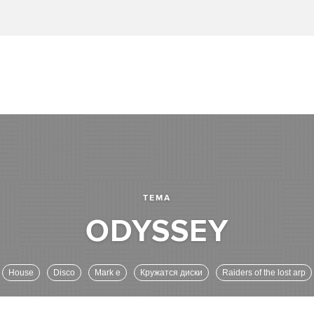
ТЕМА
House
Disco
Mark e
Кружатся диски
Raiders of the lost arp