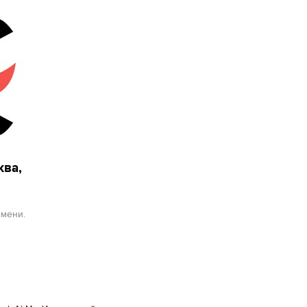
ква,
емени.