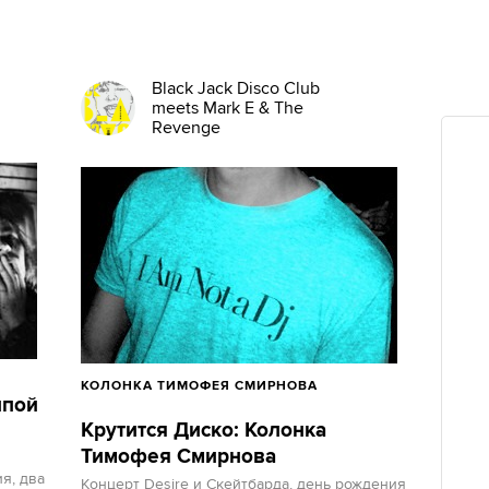
Black Jack Disco Club
meets Mark E & The
Revenge
КОЛОНКА ТИМОФЕЯ СМИРНОВА
ппой
Крутится Диско: Колонка
Тимофея Смирнова
я, два
Концерт Desire и Скейтбарда, день рождения