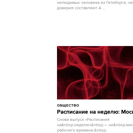
нелюдимых человека из Гетеборга, че
доверия составляют A ...
ОБЩЕСТВО
Расписание на неделю: Мос
Снова выпуск «Расписания
на&nbsp;неделю»&nbsp;— ни&nbsp;ми
рабочего времени.&nbsp;