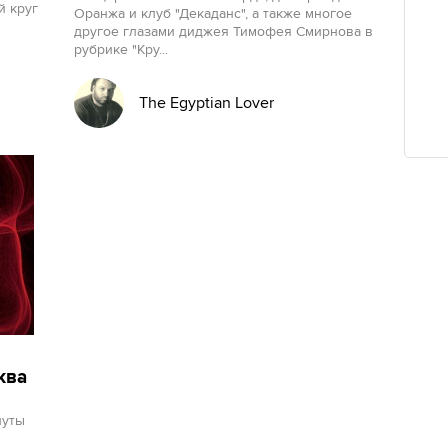
й круг
Оранжа и клуб "Декаданс", а также многое
другое глазами диджея Тимофея Смирнова в
рубрике "Кру...
The Egyptian Lover
ква
нуты