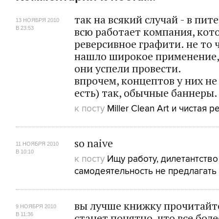
так на всякий случай - в пит
13 НОЯБРЯ 2010
всю работает компания, кот
В 23:53
реверсивное графити. не то 
нашло широкое применение,
они успели провести.
впрочем, концептов у них не
есть) так, обычные баннеры.
к посту
Miller Clean Art и чистая
so naive
11 НОЯБРЯ 2010
В 10:10
к посту
Ищу работу, дилетантство
самодеятельность не предлагать
вы лучше книжку прочитайте
9 НОЯБРЯ 2010
станет понятно, что все бол
В 11:36