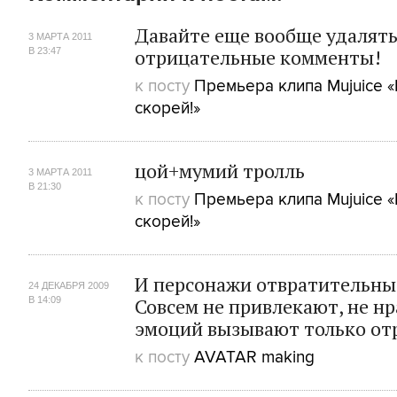
Давайте еще вообще удалять
3 МАРТА 2011
отрицательные комменты!
В 23:47
к посту
Премьера клипа Mujuice 
скорей!»
цой+мумий тролль
3 МАРТА 2011
В 21:30
к посту
Премьера клипа Mujuice 
скорей!»
И персонажи отвратительны
24 ДЕКАБРЯ 2009
Совсем не привлекают, не нр
В 14:09
эмоций вызывают только от
к посту
AVATAR making