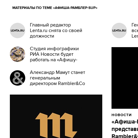
МАТЕРИАЛЫ ПО ТЕМЕ «АФИША-РАМБЛЕР-SUP»
Главный редактор
Ге
Lenta.ru снята со своей
вс
должности
Le
ре
Студия инфографики
РИА Новости будет
работать на «Афишу-
Рамблер-SUP»
Александр Мамут станет
генеральным
директором Rambler&Co
НОВОСТИ
«Афиша-
представ
Rambler