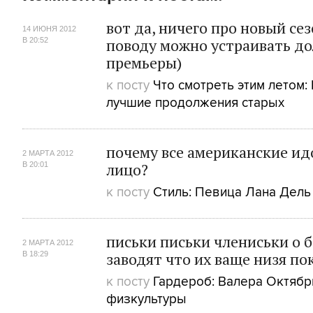
вот да, ничего про новый сез
14 ИЮНЯ 2012
поводу можно устраивать до
В 20:52
премьеры)
к посту
Что смотреть этим летом
лучшие продолжения старых
почему все американские ид
2 МАРТА 2012
лицо?
В 20:01
к посту
Стиль: Певица Лана Дель
письки письки члениськи о 
2 МАРТА 2012
заводят что их ваще низя по
В 18:29
к посту
Гардероб: Валера Октябрь
физкультуры