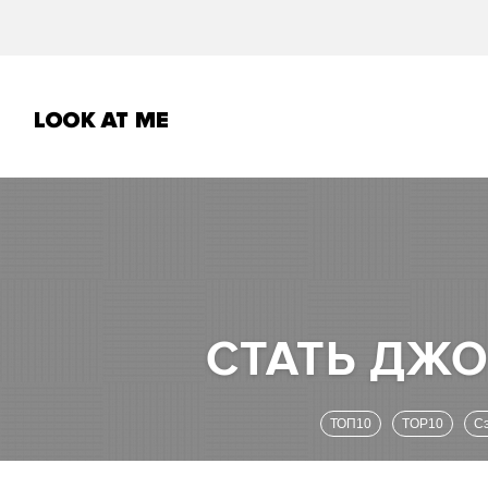
ТОП10
TOP10